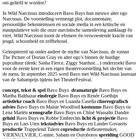
om geliefd te worden?
In Wild Narcissus introduceert Bavo Buys hun nieuwe alter ego
Narcissus. De voorstelling vermengt plot, documentaire,
persoonlijke bekentenissen en sociale media in een kritische en
manipulatieve solo die onze narcistische samenleving aanklaagt én
viert. Wild Narcissus toont de efemere én verwoestende kracht van
jeugd, schoonheid en zelfbehoud.
Geïnspireerd op onder andere de mythe van Narcissus, de roman
The Picture of Dorian Gray en alter ego’s binnen de huidige
popcultuur (denk: Sasha Fierce, Ziggy Stardust…) onderzoekt Bavo
voor de eerste keer in een eigen theatervoorstelling het slechte van
de mens. In september 2025 werd Bavo met Wild Narcissus laureaat
van de Sabamprijs tijdens het TheaterFestival.
concept, tekst & spel
Bavo Buys
dramaturgie
Bavo Buys en
Martha Balthazar
eindregie
Bavo Buys en Renée Goethijn
artistieke coach
Bavo Buys en Luanda Casella
choreografisch
advies
Bavo Buys en Maisie Woodford
kostuums
Bavo Buys en
Lena Mariën
scenografie
Bavo Buys en Chloé Wassalin Dandre
geluid
Bavo Buys en Robbe Embrechts
licht & projectie
Bavo
Buys en Lars Uten
tekstadvies
Bavo Buys en Lander Govaerts
productie
Trappelend Talent
coproductie
detheatermaker,
VIERNULVIER, C­-mine, Sabam en Ouroboros
spreiding
GOOD